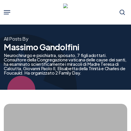
Skip
to
Menu
main
se
content
All Posts By
Massimo Gandolfini
Neurochirurgo e psichiatra, sposato, 7 figli adottati.
Consultore della Congregazione vaticana delle cause dei santi,
ha esaminato scientificamente i miracoli di Madre Teresa di
Calcutta, Giovanni Paolo II, Elisabetta della Trinità e Charles de
Foucauld. Ha organizzato 2 Family Day.
Identità
sessuata
vs
identità
di
genere