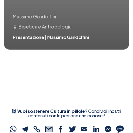
Massimo Gandolfini
🧬 Bioetica e Antropologia
Presentazione | Massimo Gandolfini
🙌 Vuoi sostenere Cultura in pillole?
Condividi i nostri
contenuti con le persone che conosci!
WhatsApp
Telegram
Copy
Gmail
Facebook
Twitter
Email
Linked
Mes
S