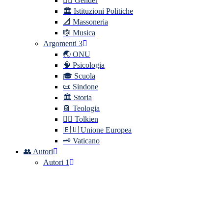
🏳️‍🌈 Gender
🏛️ Istituzioni Politiche
📐 Massoneria
🎼 Musica
Argomenti 3
🌏 ONU
🧠 Psicologia
🎓 Scuola
📜 Sindone
🏛️ Storia
📔 Teologia
🧝‍♂️ Tolkien
🇪🇺 Unione Europea
🗝️ Vaticano
👥 Autori
Autori 1