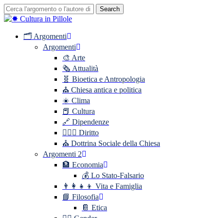
Skip
Search
to
Close
main
Search
content
search
Menu
🗂️ Argomenti
Argomenti
🎨 Arte
🗞️ Attualità
🧬 Bioetica e Antropologia
⛪️ Chiesa antica e politica
☀️ Clima
📕 Cultura
🔗 Dipendenze
👨🏼‍⚖️ Diritto
⛪️ Dottrina Sociale della Chiesa
Argomenti 2
🏦 Economia
💰 Lo Stato-Falsario
👨‍👩‍👧‍👦 Vita e Famiglia
📘 Filosofia
📔 Etica