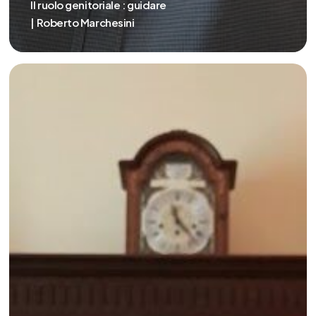
Il ruolo genitoriale : guidare
| Roberto Marchesini
Il
ruolo
genitoriale
–
proteggere
|
Roberto
Marchesini