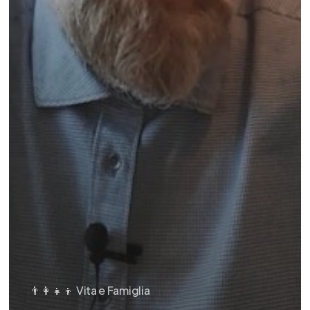
👨‍👩‍👧‍👦 Vita e Famiglia