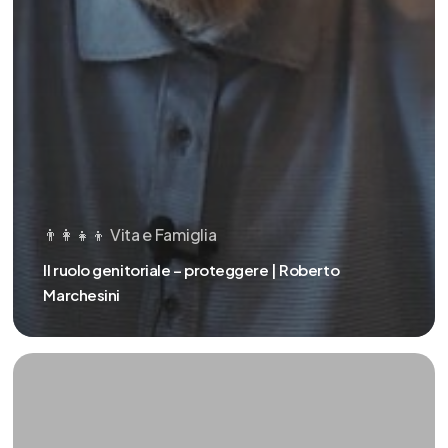
👨‍👩‍👧‍👦 Vita e Famiglia
Il ruolo genitoriale – proteggere | Roberto
Marchesini
Natura
o
Cultura
|
Roberto
Marchesini