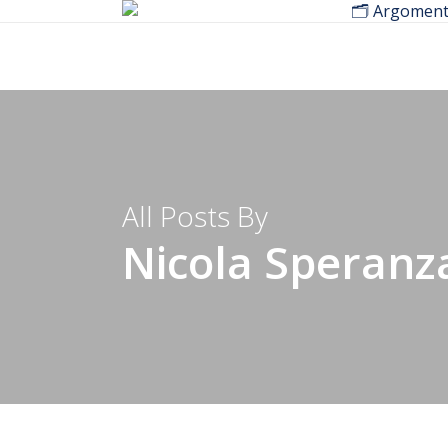
🗂️ Argoment
Skip
to
main
content
All Posts By
Nicola Speranz