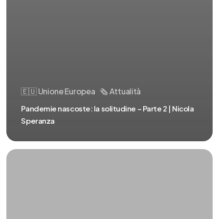
🇪🇺 Unione Europea
🗞️ Attualità
Pandemie nascoste: la solitudine – Parte 2 | Nicola
Speranza
Tavola
rotonda:
Inverno
demografico…
perchè?