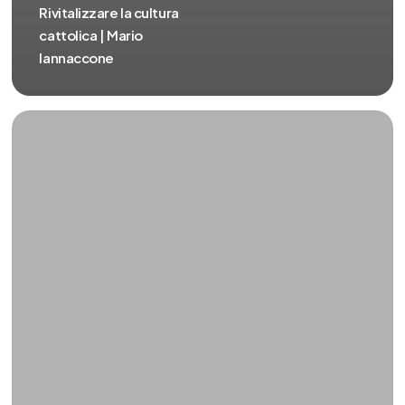
Rivitalizzare la cultura
cattolica | Mario
Iannaccone
PNRR
e
cultura
|
Mario
Iannaccone