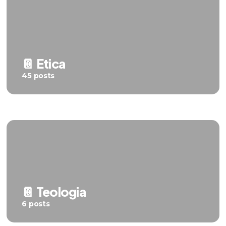
📔 Etica
45 posts
📔 Teologia
🔴Live
6 posts
Dicembre 19, 2025