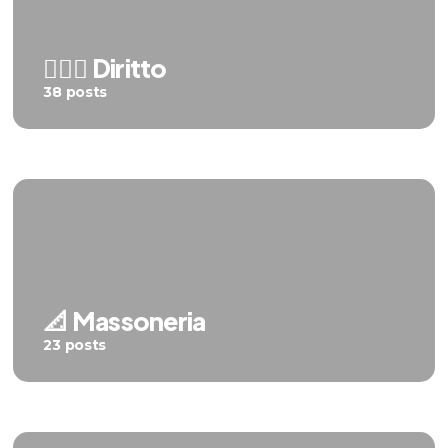
👨🏼‍⚖️ Diritto
38 posts
📐 Massoneria
23 posts