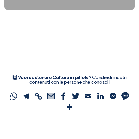
🙌 Vuoi sostenere Cultura in pillole?
Condividi i nostri
contenuti con le persone che conosci!
WhatsApp
Telegram
Copy
Gmail
Facebook
Twitter
Email
Linked
Mes
S
Link
Condividi