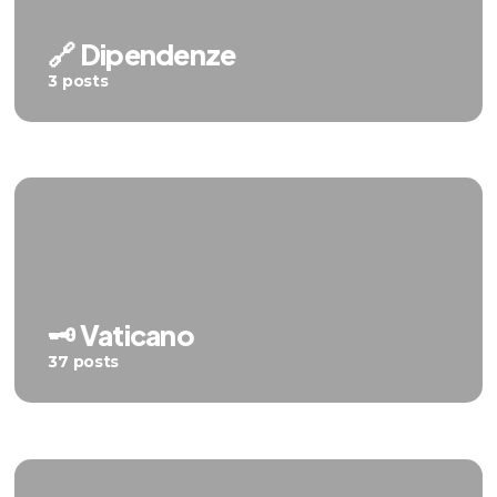
🔗 Dipendenze
3 posts
🗝️ Vaticano
37 posts