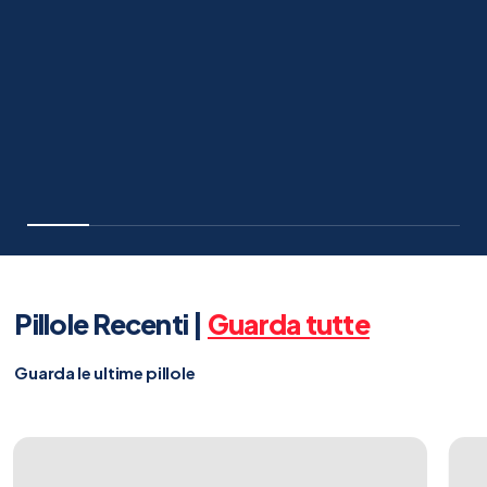
Pillole Recenti |
Guarda tutte
Guarda le ultime pillole
🔴Live
Kee
the
You