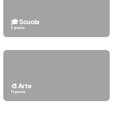
dall’ecologismo catastrofista al
can
nuovo statalismo climatico
🎓 Scuola
5 posts
🎨 Arte
11 posts