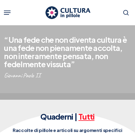
Skip
to
Menu
main
se
content
“Una fede che non diventa cultura è
una fede non pienamente accolta,
non interamente pensata, non
fedelmente vissuta”
Giovanni Paolo II
Quaderni |
Tutti
Raccolte di pillole e articoli su argomenti specifici