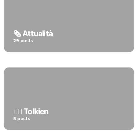
🗞️ Attualità
29 posts
🧝‍♂️ Tolkien
5 posts