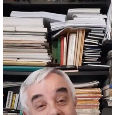
regionale
|
Paolo
Maria
Floris