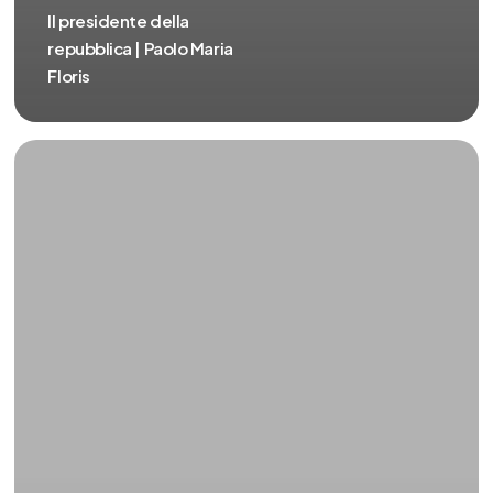
Il presidente della
repubblica | Paolo Maria
Floris
Istituzione
politica
regionale
–
Parte
2
|
Paolo
Maria
Floris