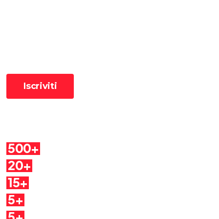
Ricevi le ultime pillole
📧 Iscriviti alla newsletter per ricevere le pillole in anteprima ✨
Cosa troverai
500+
Pillole
20+
Autori
15+
Argomenti
5+
Dirette
5+
Quaderni