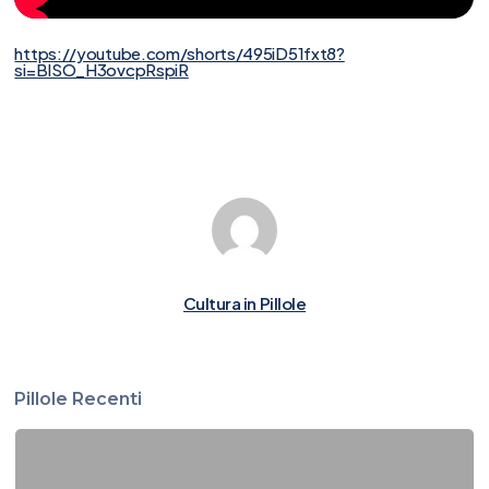
https://youtube.com/shorts/495iD51fxt8?
si=BISO_H3ovcpRspiR
Cultura in Pillole
Pillole Recenti