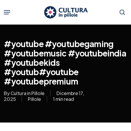
Skip
to
Menu
main
se
content
#youtube #youtubegaming
#youtubemusic #youtubeindia
#youtubekids
#youtub#youtube
#youtubepremium
By
Cultura in Pillole
Dicembre 17,
2025
Pillole
1 min read