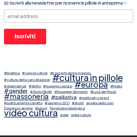
📧 Iscriviti alla newsletter per ricevere le pillole in anteprima ✨
#bioetica
#cancel culture
#concerto primo maggio
#cultura in pillole
#cultura della cancellazione
#europa
#dipendenze
#diritto
#eugenio capozzi
#fedez
#gender
#Giulio Meotti
#Giuseppe Gennarini
#Luca del Pozzo
#massoneria
#palliativa
#politically correct
#politicamente corretto
#sanremo 2021
#shorts
angela pellicciari
Domenico airoma
Elezioni
Transizione ideologica
video cultura
woke
woke culture