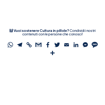
🙌 Vuoi sostenere Cultura in pillole?
Condividi i nostri
contenuti con le persone che conosci!
WhatsApp
Telegram
Copy
Gmail
Facebook
Twitter
Email
Linked
Mes
S
Link
Condividi