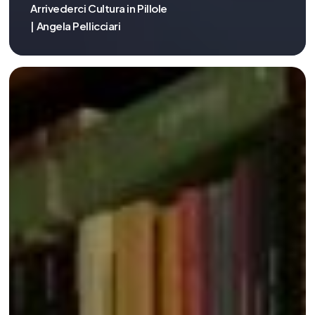
Arrivederci Cultura in Pillole
| Angela Pellicciari
Il
gender
e
la
sostenibilità
a
scuola
|
Maurizio
Milano