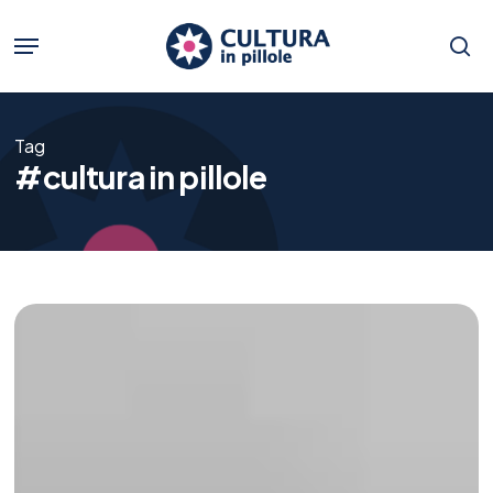
Skip
to
Menu
main
se
content
Tag
#cultura in pillole
Arrivederci
Cultura
in
Pillole
|
Angela
Pellicciari