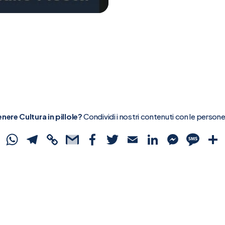
nere Cultura in pillole?
Condividi i nostri contenuti con le person
WhatsApp
Telegram
Copy
Gmail
Facebook
Twitter
Email
LinkedIn
Mess
SM
Link