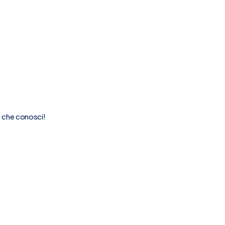
e che conosci!
enger
S
Condividi