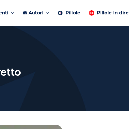
enti
👥 Autori
Pillole
Pillole in dire
retto