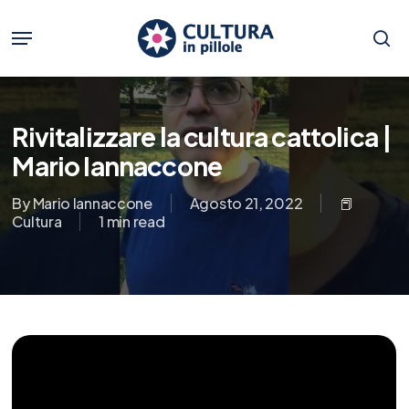
Skip
to
Menu
main
se
content
Rivitalizzare la cultura cattolica |
Mario Iannaccone
By
Mario Iannaccone
Agosto 21, 2022
📕
Cultura
1 min read