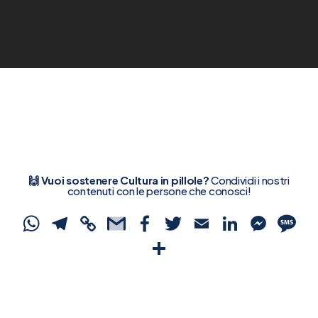
🙌 Vuoi sostenere Cultura in pillole?
Condividi i nostri
contenuti con le persone che conosci!
WhatsApp
Telegram
Copy
Gmail
Facebook
Twitter
Email
Linked
Mes
S
Link
Condividi