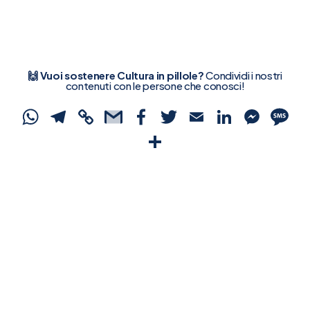
🙌 Vuoi sostenere Cultura in pillole?
Condividi i nostri
contenuti con le persone che conosci!
WhatsApp
Telegram
Copy
Gmail
Facebook
Twitter
Email
Linked
Mes
S
Link
Condividi