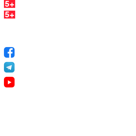
5+
Dirette
5+
Quaderni
Seguici sui social
Facebook
Telegram
YouTube