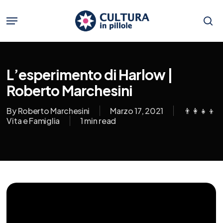
Skip
to
Menu
main
se
content
L’esperimento di Harlow |
Roberto Marchesini
By
Roberto Marchesini
Marzo 17, 2021
👨‍👩‍👧‍👦
Vita e Famiglia
1 min read