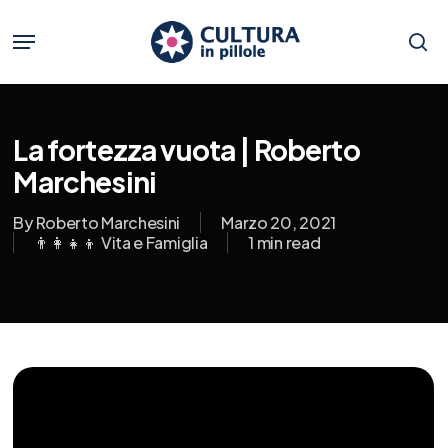
Skip
to
Menu
main
se
content
La fortezza vuota | Roberto
Marchesini
By
Roberto Marchesini
Marzo 20, 2021
👨‍👩‍👧‍👦 Vita e Famiglia
1 min read