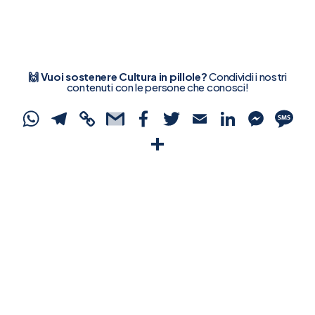
🙌 Vuoi sostenere Cultura in pillole?
Condividi i nostri
contenuti con le persone che conosci!
WhatsApp
Telegram
Copy
Gmail
Facebook
Twitter
Email
Linked
Mes
S
Link
Condividi