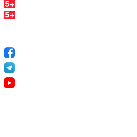
5+
Dirette
5+
Quaderni
Seguici sui social
Facebook
Telegram
YouTube