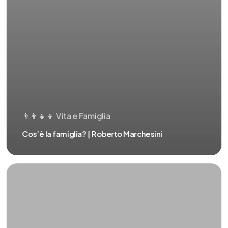
👨‍👩‍👧‍👦 Vita e Famiglia
Cos’è la famiglia? | Roberto Marchesini
Presentazione
|
Roberto
Marchesini
–
LA
FAMIGLIA