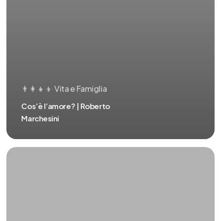
👨‍👩‍👧‍👦 Vita e Famiglia
Cos’è l’amore? | Roberto
Marchesini
Cos’è
la
famiglia?
|
Roberto
Marchesini