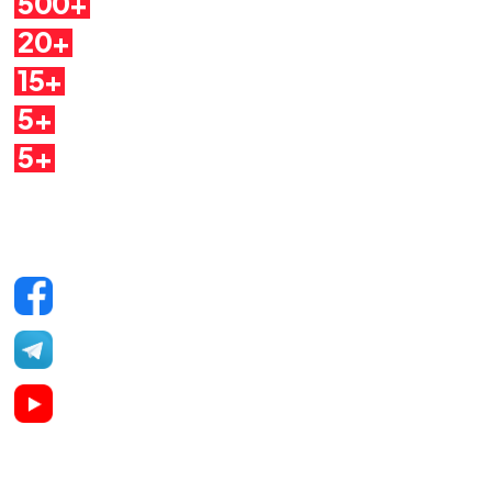
500+
Pillole
20+
Autori
15+
Argomenti
5+
Dirette
5+
Quaderni
Seguici sui social
Facebook
Telegram
YouTube