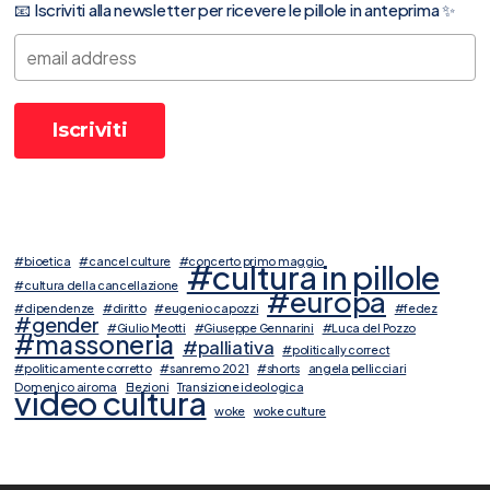
📧 Iscriviti alla newsletter per ricevere le pillole in anteprima ✨
#bioetica
#cancel culture
#concerto primo maggio
#cultura in pillole
#cultura della cancellazione
#europa
#dipendenze
#diritto
#eugenio capozzi
#fedez
#gender
#Giulio Meotti
#Giuseppe Gennarini
#Luca del Pozzo
#massoneria
#palliativa
#politically correct
#politicamente corretto
#sanremo 2021
#shorts
angela pellicciari
Domenico airoma
Elezioni
Transizione ideologica
video cultura
woke
woke culture