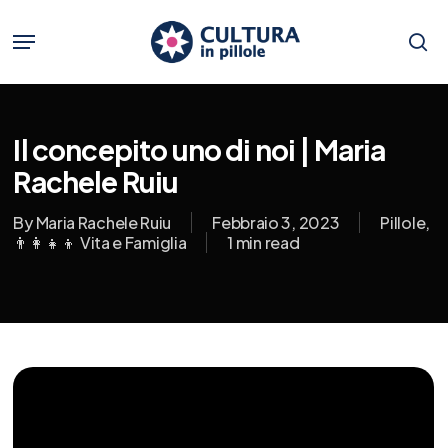
Skip
to
Menu
main
se
content
Il concepito uno di noi | Maria
Rachele Ruiu
By
Maria Rachele Ruiu
Febbraio 3, 2023
Pillole
,
👨‍👩‍👧‍👦 Vita e Famiglia
1 min read