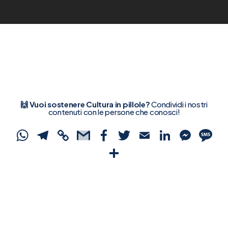
🙌 Vuoi sostenere Cultura in pillole?
Condividi i nostri
contenuti con le persone che conosci!
WhatsApp
Telegram
Copy
Gmail
Facebook
Twitter
Email
Linked
Mes
S
Link
Condividi