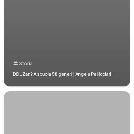
🏛️ Storia
DDL Zan? A scuola 58 generi | Angela Pellicciari
EU
Orban
Draghi
Zan
|
Angela
Pellicciari