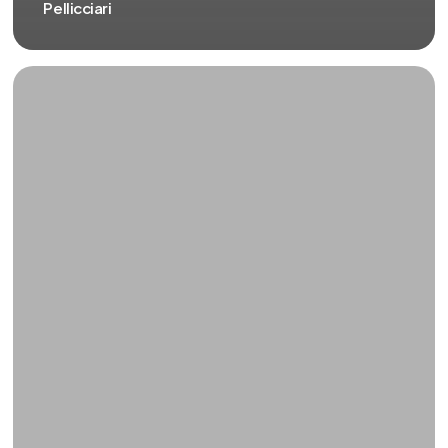
Pellicciari
DDL
Zan?
A
scuola
58
generi
|
Angela
Pellicciari