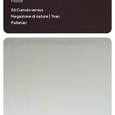
Pillole
56 Cumulo versus
Negazione di nature | Yvan
Pelletier
55
Natura
negata
(deviazione
peggiore)
|
Yvan
Pelletier