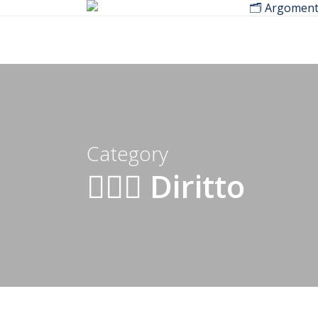
🗂️ Argoment
Skip
to
main
content
Category
👨🏼‍⚖️ Diritto