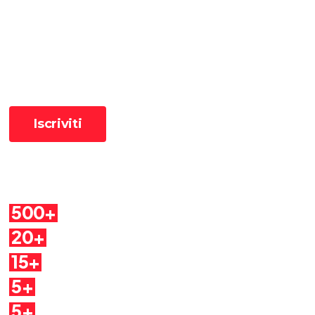
Ricevi le ultime pillole
📧 Iscriviti alla newsletter per ricevere le pillole in anteprima ✨
Cosa troverai
500+
Pillole
20+
Autori
15+
Argomenti
5+
Dirette
5+
Quaderni