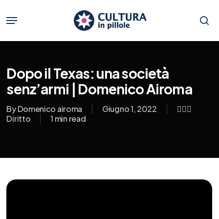
Skip
to
Menu
main
se
content
Dopo il Texas: una società
senz’armi | Domenico Airoma
By
Domenico airoma
Giugno 1, 2022
👨🏼‍⚖️
Diritto
1 min read