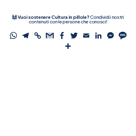
🙌 Vuoi sostenere Cultura in pillole?
Condividi i nostri
contenuti con le persone che conosci!
WhatsApp
Telegram
Copy
Gmail
Facebook
Twitter
Email
Linked
Mes
S
Link
Condividi