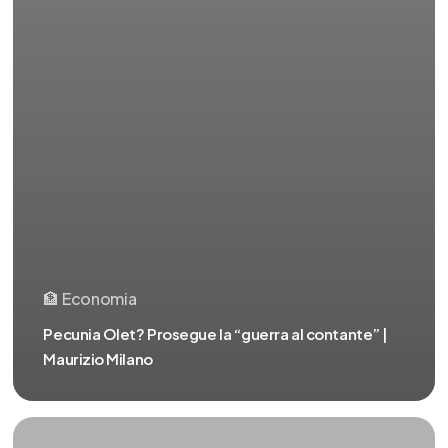
🏦 Economia
Pecunia Olet? Prosegue la “guerra al contante” |
Maurizio Milano
Bollette
alle