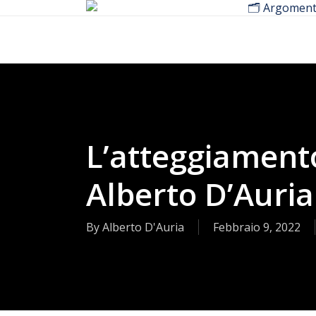
🗂️ Argoment
Skip
to
main
content
L’atteggiamento
Alberto D’Auria
By
Alberto D'Auria
Febbraio 9, 2022