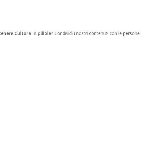
tenere Cultura in pillole?
Condividi i nostri contenuti con le persone
WhatsApp
Telegram
Copy
Link
Gmail
Facebook
Twitter
Email
LinkedIn
Messenger