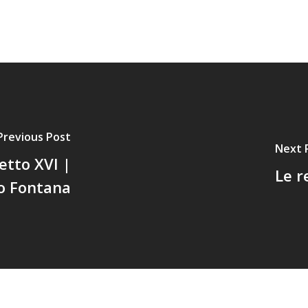
Previous Post
Next 
etto XVI |
Le r
o Fontana