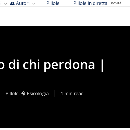
i
👥 Autori
Pillole
Pillole in diretta
novità
 di chi perdona |
Pillole
,
🧠 Psicologia
1 min read