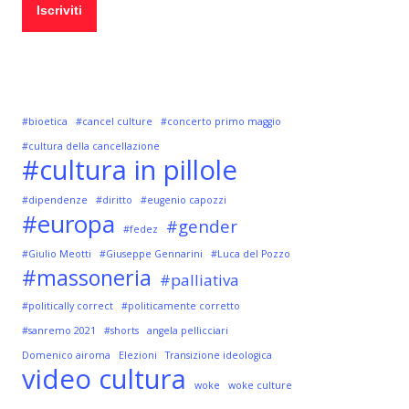
#bioetica
#cancel culture
#concerto primo maggio
#cultura della cancellazione
#cultura in pillole
#dipendenze
#diritto
#eugenio capozzi
#europa
#gender
#fedez
#Giulio Meotti
#Giuseppe Gennarini
#Luca del Pozzo
#massoneria
#palliativa
#politically correct
#politicamente corretto
#sanremo 2021
#shorts
angela pellicciari
Domenico airoma
Elezioni
Transizione ideologica
video cultura
woke
woke culture