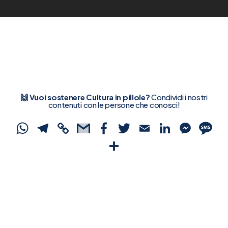
🙌 Vuoi sostenere Cultura in pillole?
Condividi i nostri
contenuti con le persone che conosci!
WhatsApp
Telegram
Copy
Gmail
Facebook
Twitter
Email
Linked
Mes
S
Link
Condividi