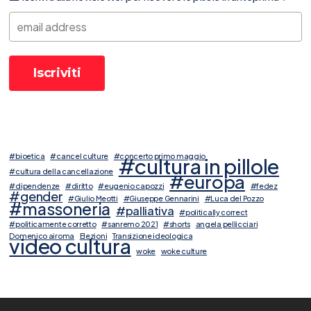
#bioetica
#cancel culture
#concerto primo maggio
#cultura in pillole
#cultura della cancellazione
#europa
#dipendenze
#diritto
#eugenio capozzi
#fedez
#gender
#Giulio Meotti
#Giuseppe Gennarini
#Luca del Pozzo
#massoneria
#palliativa
#politically correct
#politicamente corretto
#sanremo 2021
#shorts
angela pellicciari
Domenico airoma
Elezioni
Transizione ideologica
video cultura
woke
woke culture