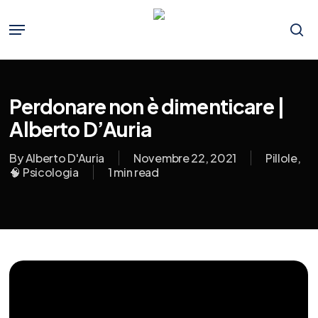
Skip
to
Menu
main
se
content
Perdonare non è dimenticare |
Alberto D’Auria
By
Alberto D'Auria
Novembre 22, 2021
Pillole
,
🧠 Psicologia
1 min read