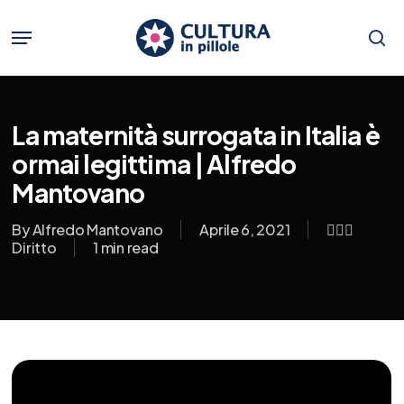
Skip
to
Menu
main
se
content
La maternità surrogata in Italia è
ormai legittima | Alfredo
Mantovano
By
Alfredo Mantovano
Aprile 6, 2021
👨🏼‍⚖️
Diritto
1 min read