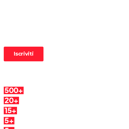
Ricevi le ultime pillole
📧 Iscriviti alla newsletter per ricevere le pillole in anteprima ✨
Cosa troverai
500+
Pillole
20+
Autori
15+
Argomenti
5+
Dirette