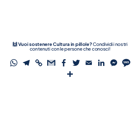
🙌 Vuoi sostenere Cultura in pillole?
Condividi i nostri
contenuti con le persone che conosci!
WhatsApp
Telegram
Copy
Gmail
Facebook
Twitter
Email
Linked
Mes
S
Link
Condividi