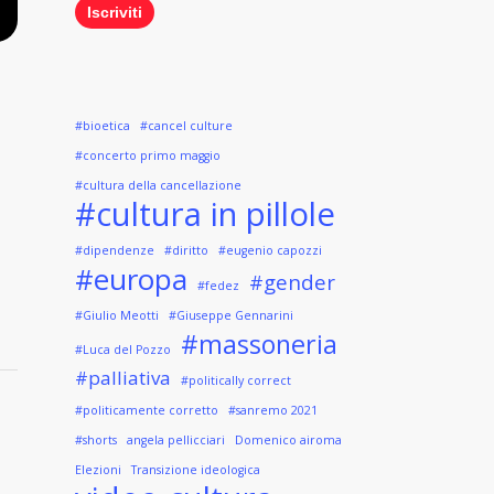
#bioetica
#cancel culture
#concerto primo maggio
#cultura della cancellazione
#cultura in pillole
#dipendenze
#diritto
#eugenio capozzi
#europa
#gender
#fedez
#Giulio Meotti
#Giuseppe Gennarini
#massoneria
#Luca del Pozzo
#palliativa
#politically correct
#politicamente corretto
#sanremo 2021
#shorts
angela pellicciari
Domenico airoma
Elezioni
Transizione ideologica