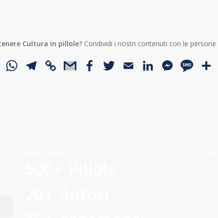
tenere Cultura in pillole?
Condividi i nostri contenuti con le persone
WhatsApp
Telegram
Copy
Gmail
Facebook
Twitter
Email
LinkedI
Mess
SM
Link
Cosa troverai
Seg
500+
Pillole
20+
Autori