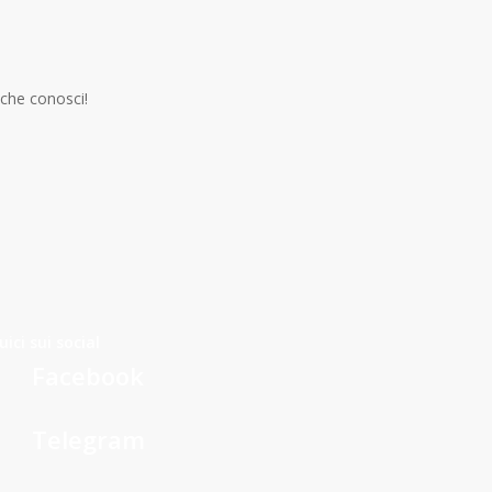
 che conosci!
n
enger
S
Condividi
uici sui social
Facebook
Telegram