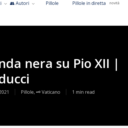
i
👥 Autori
Pillole
Pillole in diretta
novità
nda nera su Pio XII |
ducci
2021
Pillole
,
🗝️ Vaticano
1 min read