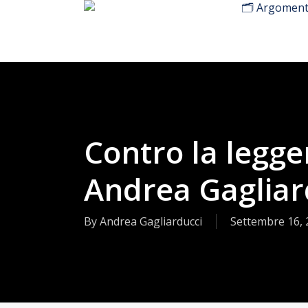
🗂️ Argoment
Skip
to
main
content
Contro la legge
Andrea Gagliar
By
Andrea Gagliarducci
Settembre 16, 