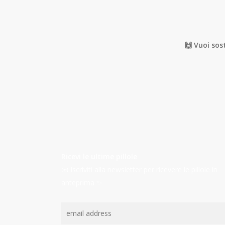
🙌 Vuoi sos
Ricevi le ultime pillole
📧 Iscriviti alla newsletter per ricevere le pillole in
anteprima ✨