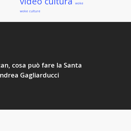
video cultura
woke
woke culture
an, cosa può fare la Santa
ndrea Gagliarducci