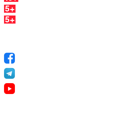
5+
Dirette
5+
Quaderni
Seguici sui social
Facebook
Telegram
YouTube