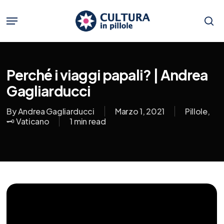
Skip
to
Menu
main
se
content
Perché i viaggi papali? | Andrea
Gagliarducci
By
Andrea Gagliarducci
Marzo 1, 2021
Pillole
,
🗝️ Vaticano
1 min read