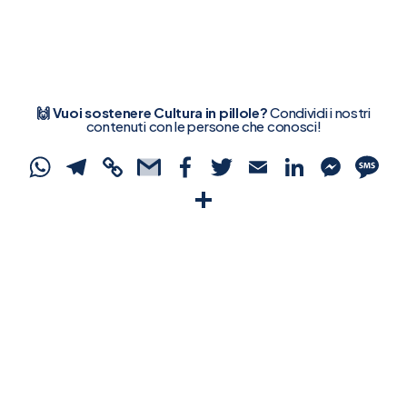
🙌 Vuoi sostenere Cultura in pillole?
Condividi i nostri
contenuti con le persone che conosci!
WhatsApp
Telegram
Copy
Gmail
Facebook
Twitter
Email
Linked
Mes
S
Link
Condividi