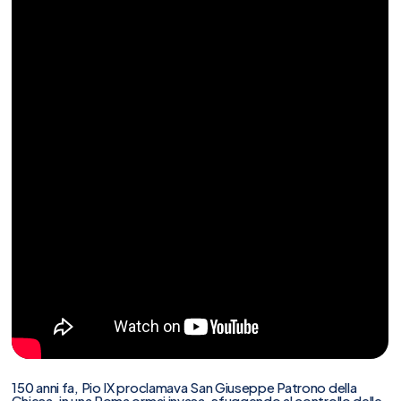
150 anni fa, Pio IX proclamava San Giuseppe Patrono della
Chiesa, in una Roma ormai invasa, sfuggendo al controllo delle