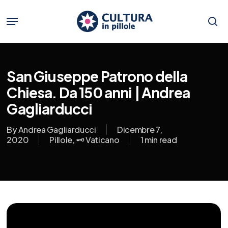
Skip
to
Menu
main
se
content
San Giuseppe Patrono della
Chiesa. Da 150 anni | Andrea
Gagliarducci
By
Andrea Gagliarducci
Dicembre 7,
2020
Pillole
,
🗝️ Vaticano
1 min read