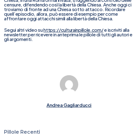
censure, difendendo così la libertà della Chiesa. Anche oggi ci
troviamo di fronte ad una Chiesa sotto attacco. Ricordare
quell’episodio, allora, può essere di esempio per come
affrontare oggi attacchi simili alla libertà della Chiesa.
Segui altri video su
https://culturainpillole.com/
e iscriviti alla
newsletter per ricevere in anteprima le pillole di tutti gli autori e
gli argomenti.
Andrea Gagliarducci
Pillole Recenti