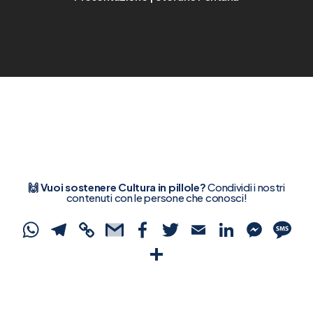
🙌 Vuoi sostenere Cultura in pillole?
Condividi i nostri
contenuti con le persone che conosci!
WhatsApp
Telegram
Copy
Gmail
Facebook
Twitter
Email
Linked
Mes
S
Link
Condividi