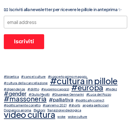
📧 Iscriviti alla newsletter per ricevere le pillole in anteprima ✨
#bioetica
#cancel culture
#concerto primo maggio
#cultura in pillole
#cultura della cancellazione
#europa
#dipendenze
#diritto
#eugenio capozzi
#fedez
#gender
#Giulio Meotti
#Giuseppe Gennarini
#Luca del Pozzo
#massoneria
#palliativa
#politically correct
#politicamente corretto
#sanremo 2021
#shorts
angela pellicciari
Domenico airoma
Elezioni
Transizione ideologica
video cultura
woke
woke culture