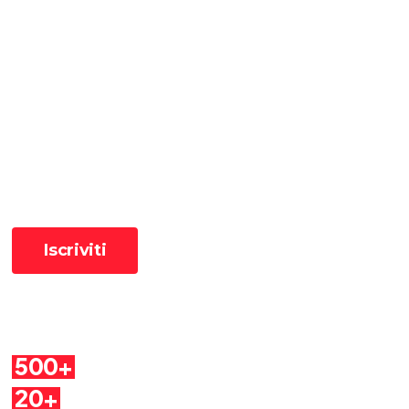
Ricevi le ultime pillole
📧 Iscriviti alla newsletter per ricevere le pillole in anteprima ✨
Cosa troverai
500+
Pillole
20+
Autori