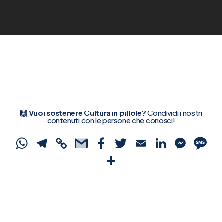
🙌 Vuoi sostenere Cultura in pillole?
Condividi i nostri
contenuti con le persone che conosci!
WhatsApp
Telegram
Copy
Gmail
Facebook
Twitter
Email
Linked
Mes
S
Link
Condividi