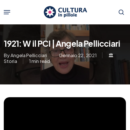
Skip
to
Menu
main
se
content
1921: W il PCI | Angela Pellicciari
By
Angela Pellicciari
Gennaio 22, 2021
🏛️
Storia
1 min read