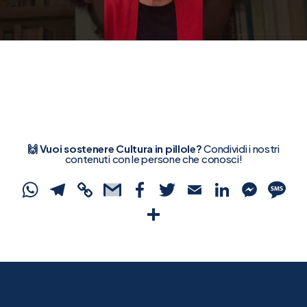
🙌 Vuoi sostenere Cultura in pillole?
Condividi i nostri
contenuti con le persone che conosci!
WhatsApp
Telegram
Copy
Gmail
Facebook
Twitter
Email
Linked
Mes
S
Link
Condividi