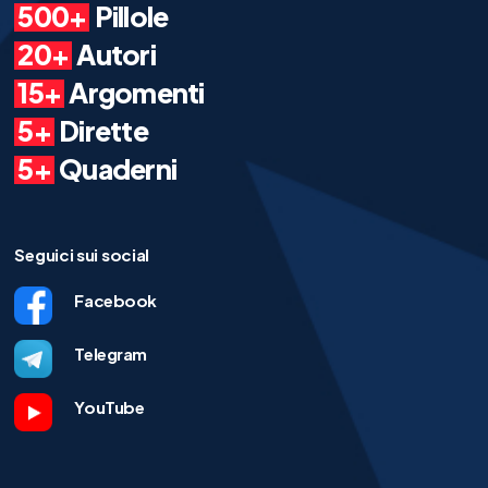
500+
Pillole
20+
Autori
15+
Argomenti
5+
Dirette
5+
Quaderni
Seguici sui social
Facebook
Telegram
YouTube