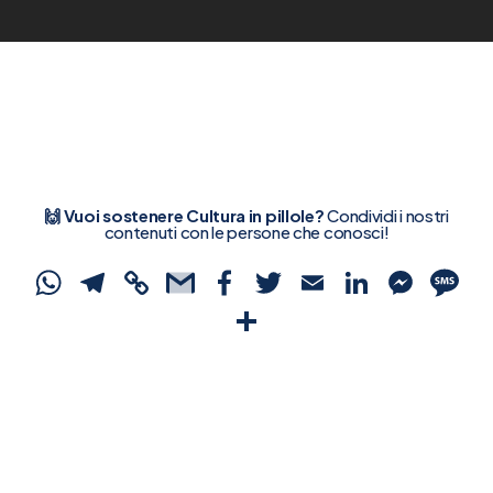
🙌 Vuoi sostenere Cultura in pillole?
Condividi i nostri
contenuti con le persone che conosci!
WhatsApp
Telegram
Copy
Gmail
Facebook
Twitter
Email
Linked
Mes
S
Link
Condividi