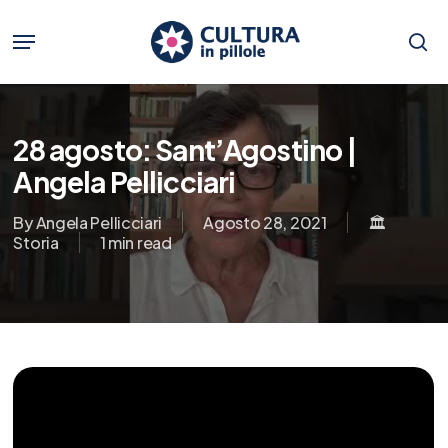
Skip
to
Menu
main
se
content
28 agosto: Sant’Agostino |
Angela Pellicciari
By
Angela Pellicciari
Agosto 28, 2021
🏛️
Storia
1 min read