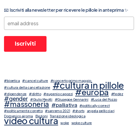
📧 Iscriviti alla newsletter per ricevere le pillole in anteprima ✨
#bioetica
#cancel culture
#concerto primo maggio
#cultura in pillole
#cultura della cancellazione
#europa
#dipendenze
#diritto
#eugenio capozzi
#fedez
#gender
#Giulio Meotti
#Giuseppe Gennarini
#Luca del Pozzo
#massoneria
#palliativa
#politically correct
#politicamente corretto
#sanremo 2021
#shorts
angela pellicciari
Domenico airoma
Elezioni
Transizione ideologica
video cultura
woke
woke culture