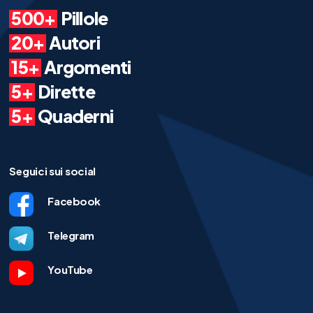
500+
Pillole
20+
Autori
15+
Argomenti
5+
Dirette
5+
Quaderni
Seguici sui social
Facebook
Telegram
YouTube