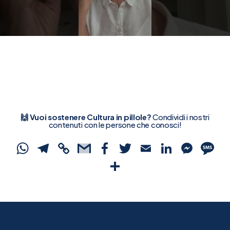
🙌 Vuoi sostenere Cultura in pillole?
Condividi i nostri
contenuti con le persone che conosci!
WhatsApp
Telegram
Copy
Gmail
Facebook
Twitter
Email
Linked
Mes
S
Link
Condividi