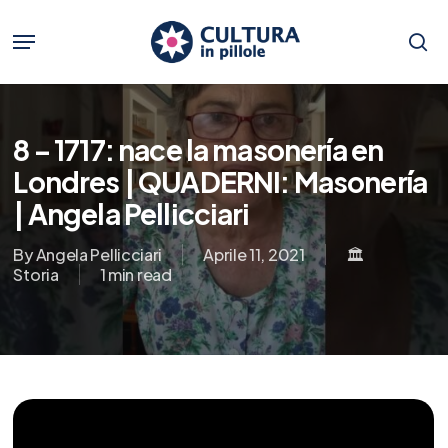
Skip
to
Menu
main
se
content
8 – 1717: nace la masonería en
Londres | QUADERNI: Masonería
| Angela Pellicciari
By
Angela Pellicciari
Aprile 11, 2021
🏛️
Storia
1 min read