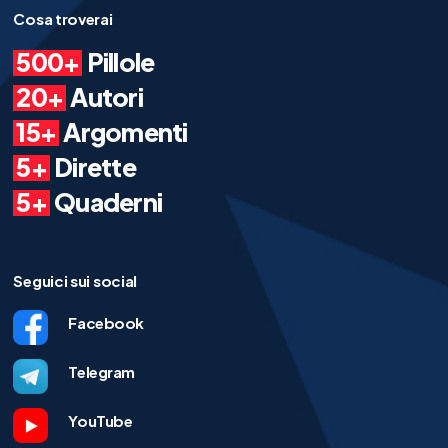
Cosa troverai
500+
Pillole
20+
Autori
15+
Argomenti
5+
Dirette
5+
Quaderni
Seguici sui social
Facebook
Telegram
YouTube