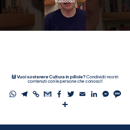
Pellicciari
🙌 Vuoi sostenere Cultura in pillole?
Condividi i nostri
contenuti con le persone che conosci!
WhatsApp
Telegram
Copy
Gmail
Facebook
Twitter
Email
Linked
Mes
S
Link
Condividi