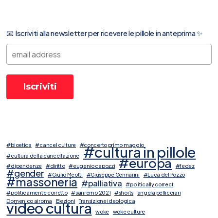
📧 Iscriviti alla newsletter per ricevere le pillole in anteprima ✨
#bioetica
#cancel culture
#concerto primo maggio
#cultura in pillole
#cultura della cancellazione
#europa
#dipendenze
#diritto
#eugenio capozzi
#fedez
#gender
#Giulio Meotti
#Giuseppe Gennarini
#Luca del Pozzo
#massoneria
#palliativa
#politically correct
#politicamente corretto
#sanremo 2021
#shorts
angela pellicciari
Domenico airoma
Elezioni
Transizione ideologica
video cultura
woke
woke culture