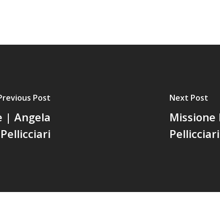
Previous Post
Next Post
te | Angela
Missione 
Pellicciari
Pellicciari