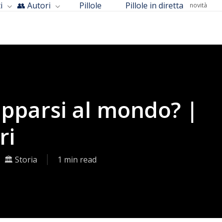
i
👥 Autori
Pillole
Pillole in diretta
novità
pparsi al mondo? |
ri
🏛️ Storia
1 min read