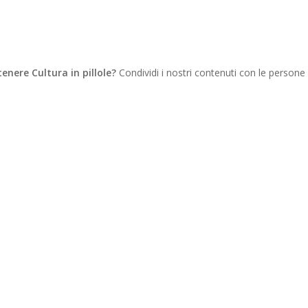
tenere Cultura in pillole?
Condividi i nostri contenuti con le persone
WhatsApp
Telegram
Copy
Link
Gmail
Facebook
Twitter
Email
LinkedIn
Messenger