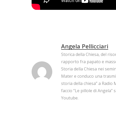
Angela Pellicciari
Storica della Chiesa, del ris
rapporto fra papato e mass
Storia della Chiesa nei sem
Mater e conduco una trasmis
storia della chiesa” a Radio
faccio “Le pillole di Angela” 
Youtube.