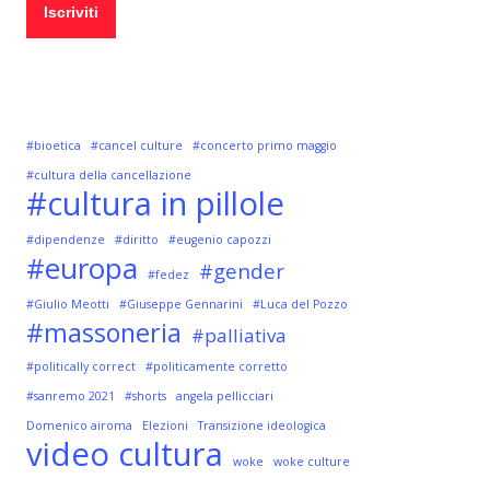
#bioetica
#cancel culture
#concerto primo maggio
#cultura della cancellazione
#cultura in pillole
#dipendenze
#diritto
#eugenio capozzi
#europa
#gender
#fedez
#Giulio Meotti
#Giuseppe Gennarini
#Luca del Pozzo
#massoneria
#palliativa
#politically correct
#politicamente corretto
#sanremo 2021
#shorts
angela pellicciari
Domenico airoma
Elezioni
Transizione ideologica
video cultura
woke
woke culture