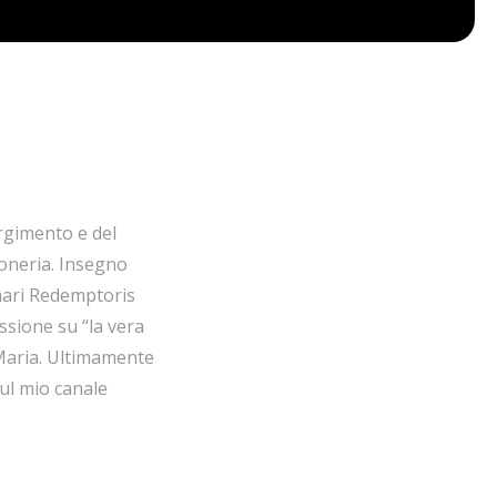
orgimento e del
oneria. Insegno
inari Redemptoris
sione su “la vera
 Maria. Ultimamente
sul mio canale