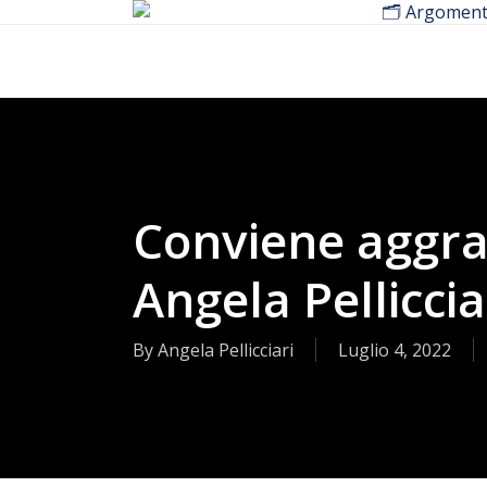
🗂️ Argoment
Skip
to
main
content
Conviene aggra
Angela Pelliccia
By
Angela Pellicciari
Luglio 4, 2022