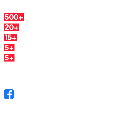
Cosa troverai
500+
Pillole
20+
Autori
15+
Argomenti
5+
Dirette
5+
Quaderni
Seguici sui social
Facebook
Telegram
YouTube