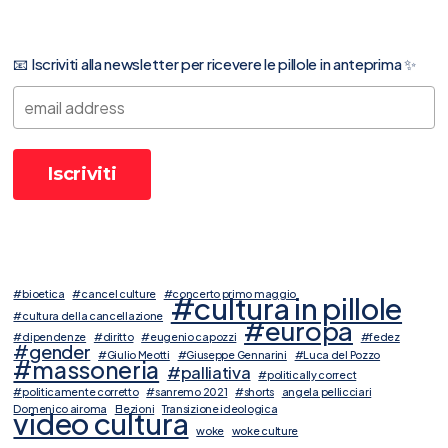
📧 Iscriviti alla newsletter per ricevere le pillole in anteprima ✨
#bioetica
#cancel culture
#concerto primo maggio
#cultura in pillole
#cultura della cancellazione
#europa
#dipendenze
#diritto
#eugenio capozzi
#fedez
#gender
#Giulio Meotti
#Giuseppe Gennarini
#Luca del Pozzo
#massoneria
#palliativa
#politically correct
#politicamente corretto
#sanremo 2021
#shorts
angela pellicciari
Domenico airoma
Elezioni
Transizione ideologica
video cultura
woke
woke culture