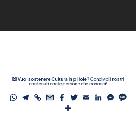
🙌 Vuoi sostenere Cultura in pillole?
Condividi i nostri
contenuti con le persone che conosci!
WhatsApp
Telegram
Copy
Gmail
Facebook
Twitter
Email
Linked
Mes
S
Link
Condividi