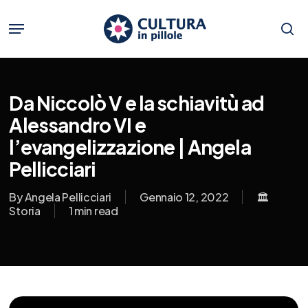
Skip
to
Menu
main
se
content
Da Niccolò V e la schiavitù ad
Alessandro VI e
l’evangelizzazione | Angela
Pellicciari
By
Angela Pellicciari
Gennaio 12, 2022
🏛️
Storia
1 min read