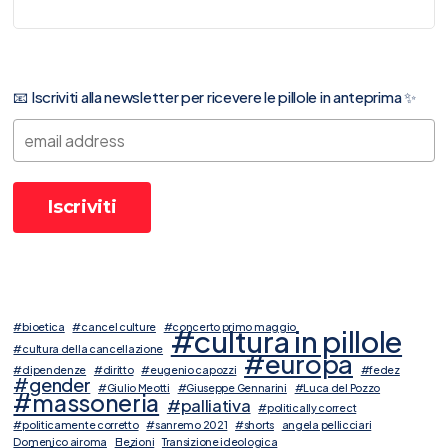
📧 Iscriviti alla newsletter per ricevere le pillole in anteprima ✨
#bioetica
#cancel culture
#concerto primo maggio
#cultura in pillole
#cultura della cancellazione
#europa
#dipendenze
#diritto
#eugenio capozzi
#fedez
#gender
#Giulio Meotti
#Giuseppe Gennarini
#Luca del Pozzo
#massoneria
#palliativa
#politically correct
#politicamente corretto
#sanremo 2021
#shorts
angela pellicciari
Domenico airoma
Elezioni
Transizione ideologica