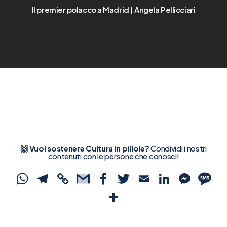
Il premier polacco a Madrid | Angela Pellicciari
🙌 Vuoi sostenere Cultura in pillole?
Condividi i nostri
contenuti con le persone che conosci!
WhatsApp
Telegram
Copy
Gmail
Facebook
Twitter
Email
Linked
Mes
S
Link
Condividi