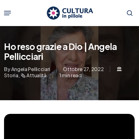
Skip
to
Menu
main
se
content
Ho reso grazie a Dio | Angela
Pellicciari
By
Angela Pellicciari
Ottobre 27, 2022
🏛️
Storia
,
🗞️ Attualità
1 min read