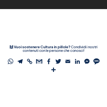
🙌 Vuoi sostenere Cultura in pillole?
Condividi i nostri
contenuti con le persone che conosci!
WhatsApp
Telegram
Copy
Gmail
Facebook
Twitter
Email
Linked
Mes
S
Link
Condividi