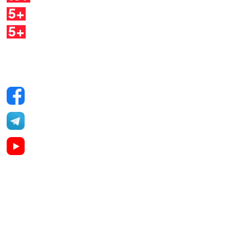
5+
Dirette
5+
Quaderni
Seguici sui social
Facebook
Telegram
YouTube