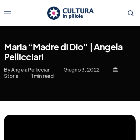
Skip
to
Menu
main
se
content
Maria “Madre di Dio” | Angela
Pellicciari
By
Angela Pellicciari
Giugno 3, 2022
🏛️
Storia
1 min read