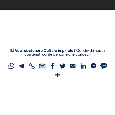
🙌 Vuoi sostenere Cultura in pillole?
Condividi i nostri
contenuti con le persone che conosci!
WhatsApp
Telegram
Copy
Gmail
Facebook
Twitter
Email
Linked
Mes
S
Link
Condividi