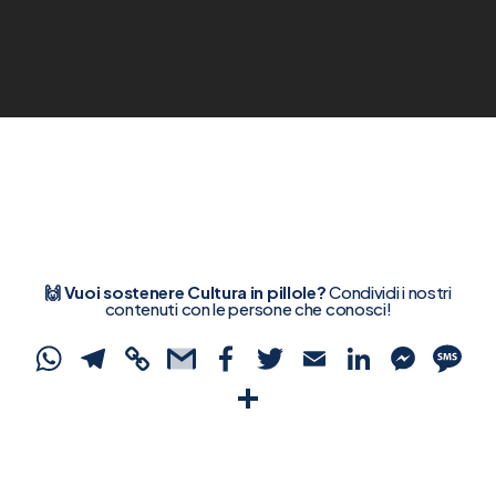
🙌 Vuoi sostenere Cultura in pillole?
Condividi i nostri
contenuti con le persone che conosci!
WhatsApp
Telegram
Copy
Gmail
Facebook
Twitter
Email
Linked
Mes
S
Link
Condividi