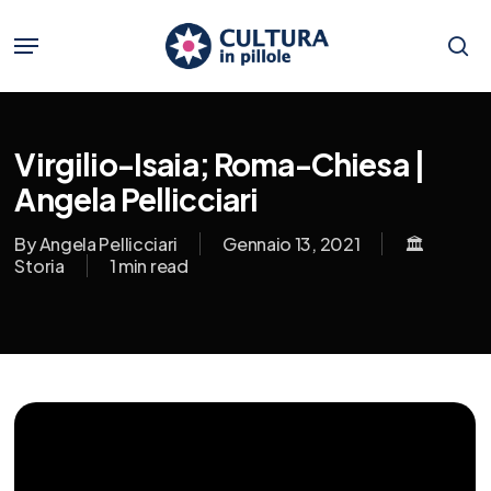
Skip
to
Menu
main
se
content
Virgilio-Isaia; Roma-Chiesa |
Angela Pellicciari
By
Angela Pellicciari
Gennaio 13, 2021
🏛️
Storia
1 min read