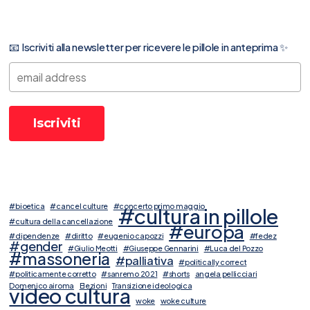
📧 Iscriviti alla newsletter per ricevere le pillole in anteprima ✨
#bioetica
#cancel culture
#concerto primo maggio
#cultura in pillole
#cultura della cancellazione
#europa
#dipendenze
#diritto
#eugenio capozzi
#fedez
#gender
#Giulio Meotti
#Giuseppe Gennarini
#Luca del Pozzo
#massoneria
#palliativa
#politically correct
#politicamente corretto
#sanremo 2021
#shorts
angela pellicciari
Domenico airoma
Elezioni
Transizione ideologica
video cultura
woke
woke culture