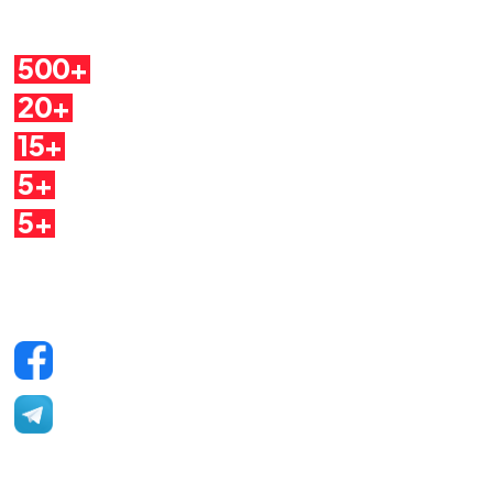
Cosa troverai
500+
Pillole
20+
Autori
15+
Argomenti
5+
Dirette
5+
Quaderni
Seguici sui social
Facebook
Telegram
YouTube