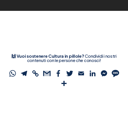
🙌 Vuoi sostenere Cultura in pillole?
Condividi i nostri
contenuti con le persone che conosci!
WhatsApp
Telegram
Copy
Gmail
Facebook
Twitter
Email
Linked
Mes
S
Link
Condividi