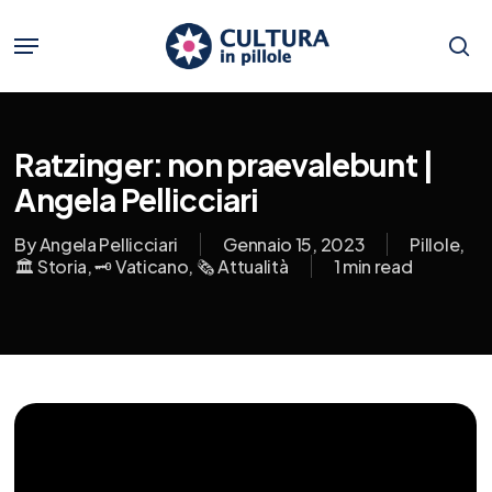
Skip
to
Menu
main
se
content
Ratzinger: non praevalebunt |
Angela Pellicciari
By
Angela Pellicciari
Gennaio 15, 2023
Pillole
,
🏛️ Storia
,
🗝️ Vaticano
,
🗞️ Attualità
1 min read