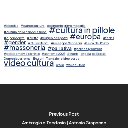
#bioetica
#cancel culture
#concerto primo maggio
#cultura in pillole
#cultura della cancellazione
#europa
#dipendenze
#diritto
#eugenio capozzi
#fedez
#gender
#Giulio Meotti
#Giuseppe Gennarini
#Luca del Pozzo
#massoneria
#palliativa
#politically correct
#politicamente corretto
#sanremo 2021
#shorts
angela pellicciari
Domenico airoma
Elezioni
Transizione ideologica
video cultura
woke
woke culture
Previous Post
Ambrogio e Teodosio | Antonio Grappone