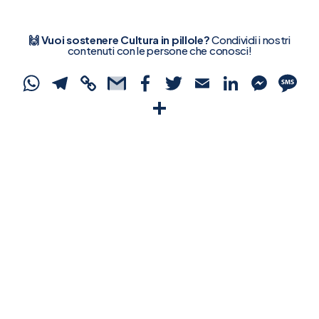
🙌 Vuoi sostenere Cultura in pillole?
Condividi i nostri
contenuti con le persone che conosci!
WhatsApp
Telegram
Copy
Gmail
Facebook
Twitter
Email
Linked
Mes
S
Link
Condividi