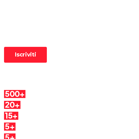
Ricevi le ultime pillole
📧 Iscriviti alla newsletter per ricevere le pillole in anteprima ✨
Cosa troverai
500+
Pillole
20+
Autori
15+
Argomenti
5+
Dirette
5+
Quaderni