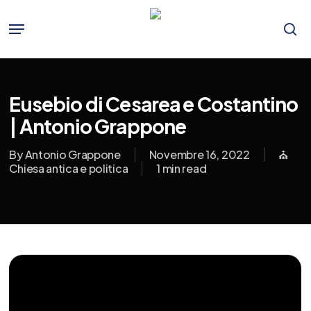
Skip
to
Menu
main
se
content
Eusebio di Cesarea e Costantino
| Antonio Grappone
By
Antonio Grappone
Novembre 16, 2022
⛪️
Chiesa antica e politica
1 min read