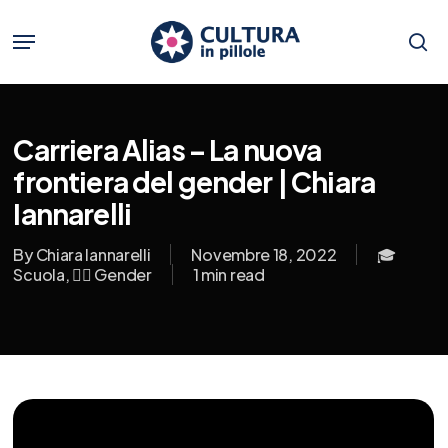
Skip
to
Menu
main
se
content
Carriera Alias – La nuova
frontiera del gender | Chiara
Iannarelli
By
Chiara Iannarelli
Novembre 18, 2022
🎓
Scuola
,
🏳️‍🌈 Gender
1 min read