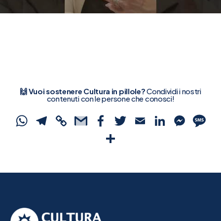
🙌 Vuoi sostenere Cultura in pillole?
Condividi i nostri
contenuti con le persone che conosci!
WhatsApp
Telegram
Copy
Gmail
Facebook
Twitter
Email
Linked
Mes
S
Link
Condividi