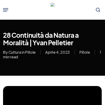
Skip
to
Menu
main
se
content
28 Continuità da Natura a
Moralità | Yvan Pelletier
By
Cultura in Pillole
Aprile 4, 2023
Pillole
1
min read