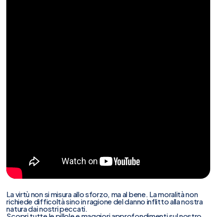
La virtù non si misura allo sforzo, ma al bene. La moralità non
richiede difficoltà sino in ragione del danno inflitto alla nostra
natura dai nostri peccati.
Scopri tutte le pillole e maggiori approfondimenti sul nostro