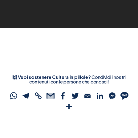
🙌 Vuoi sostenere Cultura in pillole?
Condividi i nostri
contenuti con le persone che conosci!
WhatsApp
Telegram
Copy
Gmail
Facebook
Twitter
Email
Linked
Mes
S
Link
Condividi