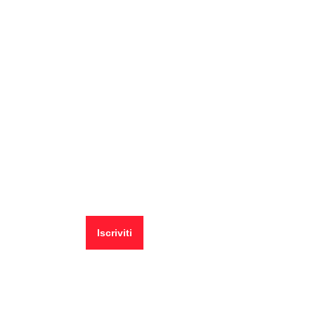
Ricevi le ultime pillole
📧 Iscriviti alla newsletter per ricevere le pillole in
anteprima ✨