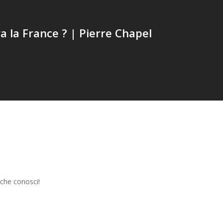
a la France ? | Pierre Chapel
 che conosci!
n
enger
S
Condividi