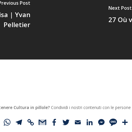
Previous Post
Next Post
isa | Yvan
27 Où v
Pelletier
tenere Cultura in pillole?
Condividi i nostri contenuti con le persone
WhatsApp
Telegram
Copy
Gmail
Facebook
Twitter
Email
LinkedI
Mess
SM
Link