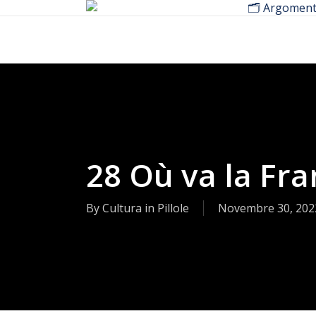
🗂️ Argoment
Skip
to
main
content
28 Où va la Fra
By
Cultura in Pillole
Novembre 30, 202