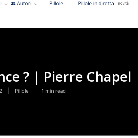
i
👥 Autori
Pillole
Pillole in diretta
novità
nce ? | Pierre Chapel
2
Pillole
1 min read