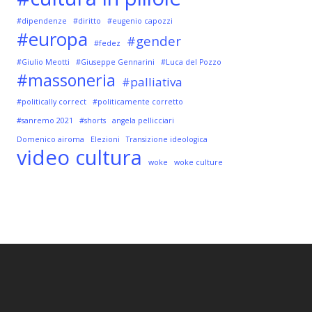
#dipendenze
#diritto
#eugenio capozzi
#europa
#gender
#fedez
#Giulio Meotti
#Giuseppe Gennarini
#Luca del Pozzo
#massoneria
#palliativa
#politically correct
#politicamente corretto
#sanremo 2021
#shorts
angela pellicciari
Domenico airoma
Elezioni
Transizione ideologica
video cultura
woke
woke culture