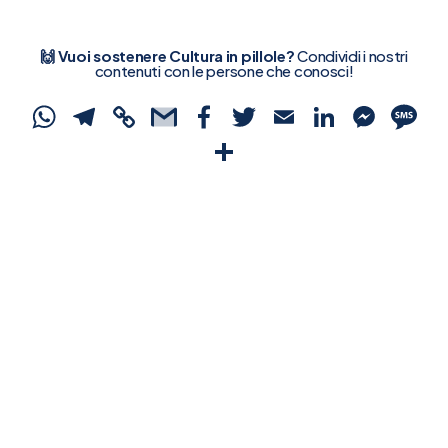
🙌 Vuoi sostenere Cultura in pillole?
Condividi i nostri
contenuti con le persone che conosci!
WhatsApp
Telegram
Copy
Gmail
Facebook
Twitter
Email
Linked
Mes
S
Link
Condividi