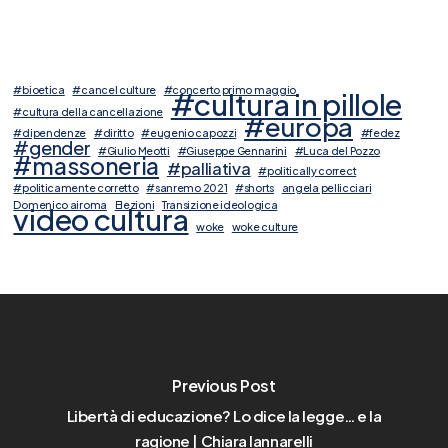
#bioetica
#cancel culture
#concerto primo maggio
#cultura in pillole
#cultura della cancellazione
#europa
#dipendenze
#diritto
#eugenio capozzi
#fedez
#gender
#Giulio Meotti
#Giuseppe Gennarini
#Luca del Pozzo
#massoneria
#palliativa
#politically correct
#politicamente corretto
#sanremo 2021
#shorts
angela pellicciari
Domenico airoma
Elezioni
Transizione ideologica
video cultura
woke
woke culture
Previous Post
Libertà di educazione? Lo dice la legge… e la
ragione | Chiara Iannarelli