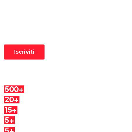
Ricevi le ultime pillole
📧 Iscriviti alla newsletter per ricevere le pillole in anteprima ✨
Cosa troverai
500+
Pillole
20+
Autori
15+
Argomenti
5+
Dirette
5+
Quaderni