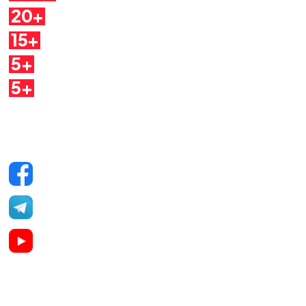
20+
Autori
15+
Argomenti
5+
Dirette
5+
Quaderni
Seguici sui social
Facebook
Telegram
YouTube