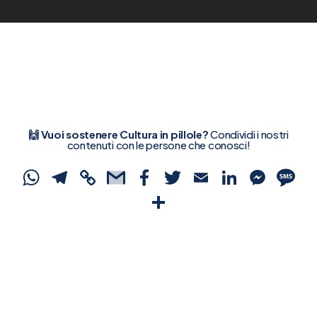
🙌 Vuoi sostenere Cultura in pillole?
Condividi i nostri
contenuti con le persone che conosci!
WhatsApp
Telegram
Copy
Gmail
Facebook
Twitter
Email
Linked
Mes
S
Link
Condividi