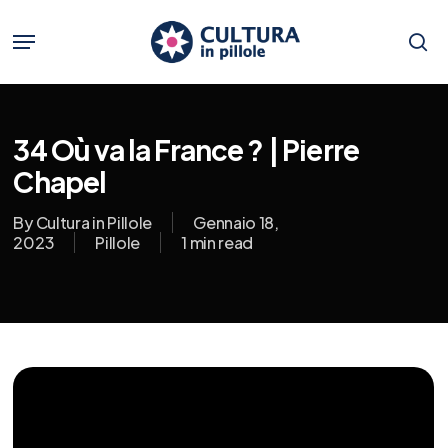
Skip
to
Menu
main
se
content
34 Où va la France ? | Pierre
Chapel
By
Cultura in Pillole
Gennaio 18,
2023
Pillole
1 min read