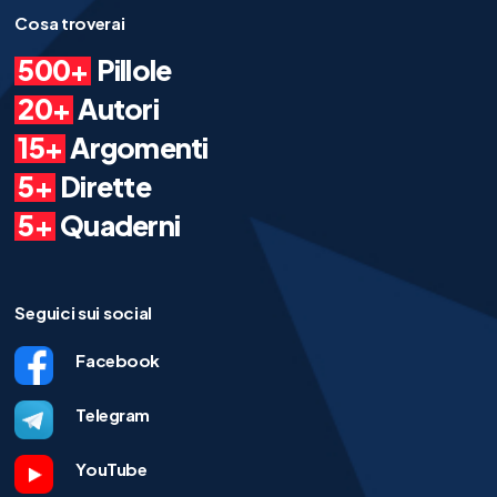
Cosa troverai
500+
Pillole
20+
Autori
15+
Argomenti
5+
Dirette
5+
Quaderni
Seguici sui social
Facebook
Telegram
YouTube