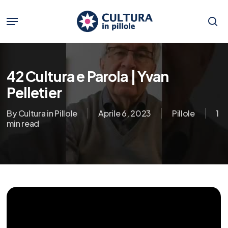
Skip
to
Menu
main
se
content
42 Cultura e Parola | Yvan
Pelletier
By
Cultura in Pillole
Aprile 6, 2023
Pillole
1
min read