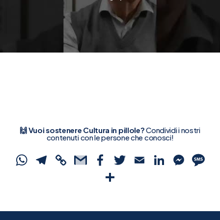
🙌 Vuoi sostenere Cultura in pillole?
Condividi i nostri
contenuti con le persone che conosci!
WhatsApp
Telegram
Copy
Gmail
Facebook
Twitter
Email
Linked
Mes
S
Link
Condividi