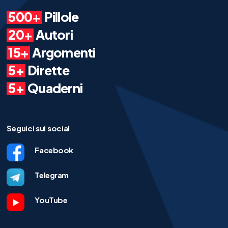
500+
Pillole
20+
Autori
15+
Argomenti
5+
Dirette
5+
Quaderni
Seguici sui social
Facebook
Telegram
YouTube