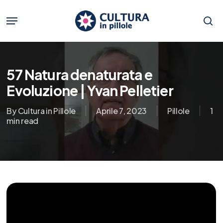
Skip
to
Menu
main
se
content
57 Natura denaturata e
Evoluzione | Yvan Pelletier
By
Cultura in Pillole
Aprile 7, 2023
Pillole
1
min read