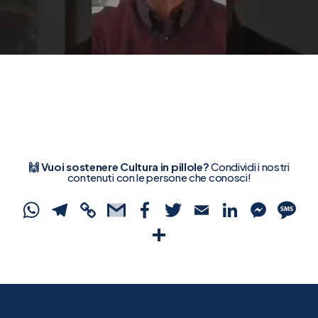
🙌 Vuoi sostenere Cultura in pillole?
Condividi i nostri
contenuti con le persone che conosci!
WhatsApp
Telegram
Copy
Gmail
Facebook
Twitter
Email
Linked
Mes
S
Link
Condividi