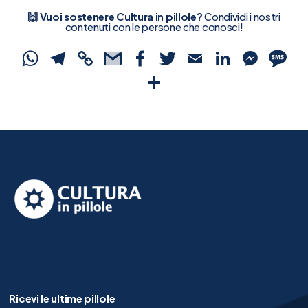
🙌 Vuoi sostenere Cultura in pillole?
Condividi i nostri
contenuti con le persone che conosci!
WhatsApp
Telegram
Copy
Gmail
Facebook
Twitter
Email
Linked
Mes
S
Link
Condividi
Ricevi le ultime pillole