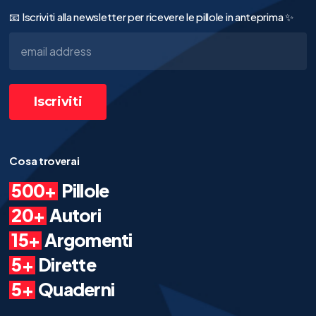
📧 Iscriviti alla newsletter per ricevere le pillole in anteprima ✨
Cosa troverai
500+
Pillole
20+
Autori
15+
Argomenti
5+
Dirette
5+
Quaderni