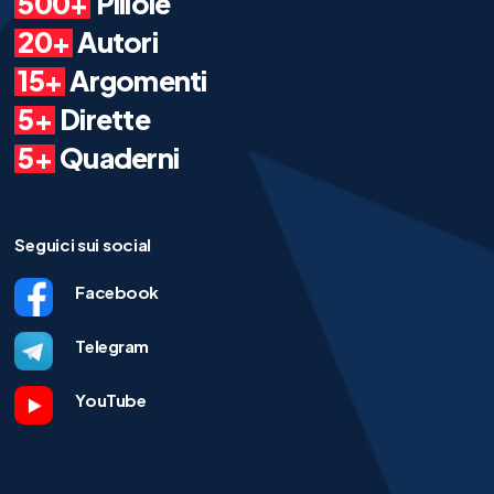
500+
Pillole
20+
Autori
15+
Argomenti
5+
Dirette
5+
Quaderni
Seguici sui social
Facebook
Telegram
YouTube