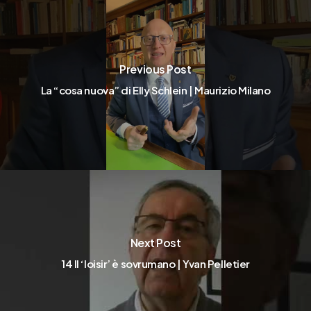
Previous Post
La “cosa nuova” di Elly Schlein | Maurizio Milano
Next Post
14 Il ‘loisir’ è sovrumano | Yvan Pelletier