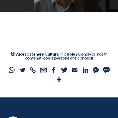
🙌 Vuoi sostenere Cultura in pillole?
Condividi i nostri
contenuti con le persone che conosci!
WhatsApp
Telegram
Copy
Gmail
Facebook
Twitter
Email
Linked
Mes
S
Link
Condividi