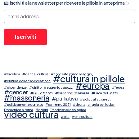
📧 Iscriviti alla newsletter per ricevere le pillole in anteprima ✨
#bioetica
#cancel culture
#concerto primo maggio
#cultura in pillole
#cultura della cancellazione
#europa
#dipendenze
#diritto
#eugenio capozzi
#fedez
#gender
#Giulio Meotti
#Giuseppe Gennarini
#Luca del Pozzo
#massoneria
#palliativa
#politically correct
#politicamente corretto
#sanremo 2021
#shorts
angela pellicciari
Domenico airoma
Elezioni
Transizione ideologica
video cultura
woke
woke culture