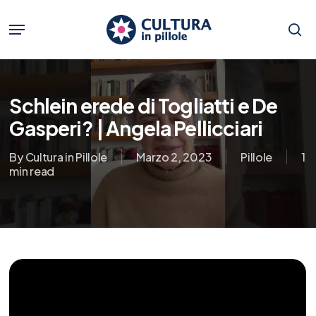
Skip
to
Menu
main
se
content
Schlein erede di Togliatti e De
Gasperi? | Angela Pellicciari
By
Cultura in Pillole
Marzo 2, 2023
Pillole
1
min read