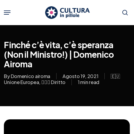
Skip
to
Menu
main
se
content
Finché c’è vita, c’è speranza
(Non il Ministro!) | Domenico
Airoma
By
Domenico airoma
Agosto 19, 2021
🇪🇺
Unione Europea
,
👨🏼‍⚖️ Diritto
1 min read