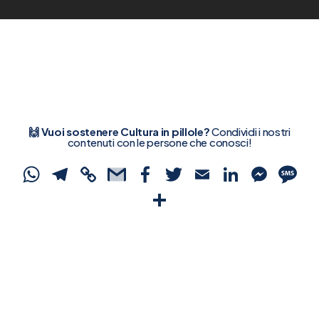
🙌 Vuoi sostenere Cultura in pillole?
Condividi i nostri
contenuti con le persone che conosci!
WhatsApp
Telegram
Copy
Gmail
Facebook
Twitter
Email
Linked
Mes
S
Link
Condividi